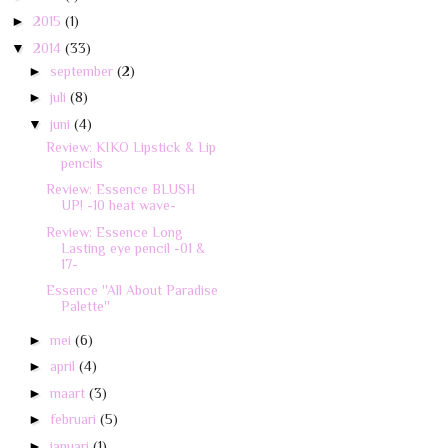
►
2015
(1)
▼
2014
(33)
►
september
(2)
►
juli
(8)
▼
juni
(4)
Review: KIKO Lipstick & Lip
pencils
Review: Essence BLUSH
UP! -10 heat wave-
Review: Essence Long
Lasting eye pencil -01 &
17-
Essence ''All About Paradise
Palette''
►
mei
(6)
►
april
(4)
►
maart
(3)
►
februari
(5)
►
januari
(1)