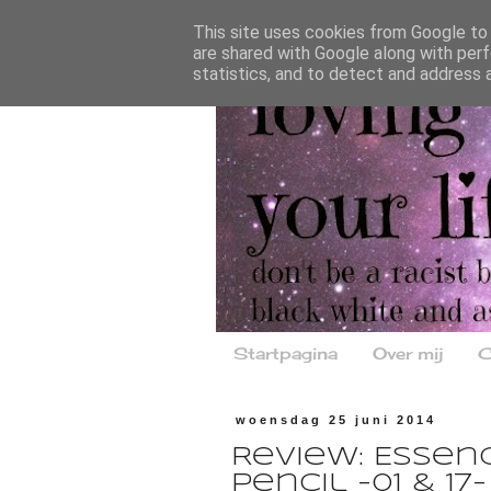
This site uses cookies from Google to d
are shared with Google along with perf
statistics, and to detect and address 
Startpagina
Over mij
C
woensdag 25 juni 2014
Review: Essen
pencil -01 & 17-