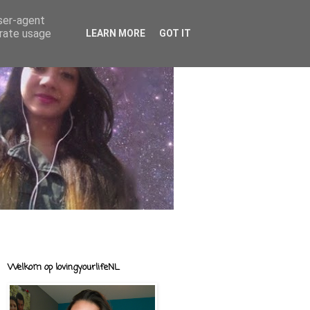
user-agent
erate usage
LEARN MORE
GOT IT
Welkom op lovingyourlifeNL