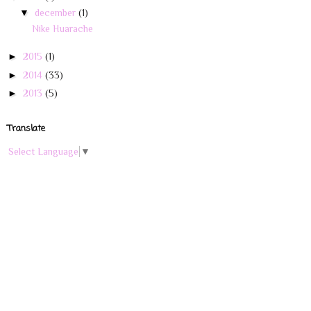
▼
december
(1)
Nike Huarache
►
2015
(1)
►
2014
(33)
►
2013
(5)
Translate
Select Language
▼