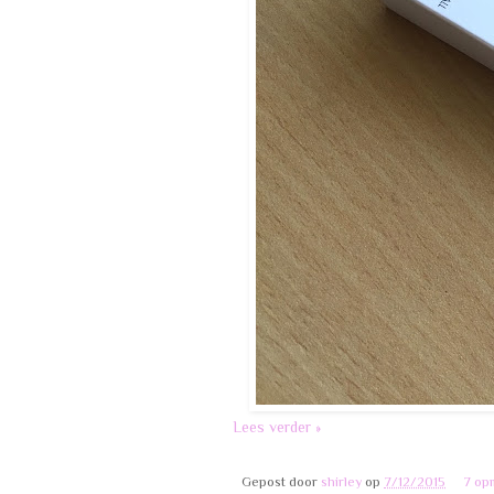
Lees verder »
Gepost door
shirley
op
7/12/2015
7 op