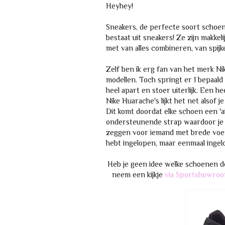
Heyhey!
Sneakers, de perfecte soort schoen
bestaat uit sneakers! Ze zijn makkel
met van alles combineren, van spijke
Zelf ben ik erg fan van het merk Ni
modellen. Toch springt er 1 bepaald
heel apart en stoer uiterlijk. Een h
Nike Huarache's lijkt het net alsof j
Dit komt doordat elke schoen een 'ai
ondersteunende strap waardoor je vo
zeggen voor iemand met brede voete
hebt ingelopen, maar eenmaal ingel
Heb je geen idee welke schoenen de
neem een kijkje
via Sportshowro