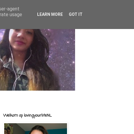
user-agent
erate usage
LEARN MORE
GOT IT
Welkom op lovingyourlifeNL