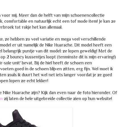
 voor mij. Meer dan de helft van mijn schoenencollectie
ijk, comfortable en natuurlijk echt een tof mode item! Je kan ze
rbroek tot rokje het kan allemaal.
ke, ze hebben zo veel variatie en mega veel verschillende
 model er uit namelijk de Nike Huarache. Dit model heeft een
eel belangrijk puntje van dit model: ze lopen geweldig! Met de
e op 2 bouncy kussentjes loopt (tenminste dit is mijn ervaring!)
r-sole unit' bevat. Bij de hiel heeft de schoen een
eten goed in de schoen blijven zitten, erg fijn. Wel moet ik
n zoals ik duurt het wel net iets langer voordat je ze goed
open lopen ze echt lekker!
 Nike Huarache zijn? Kijk dan even naar de foto hieronder. Of
om
zij laten de hele uitgebreide collectie zien op hun website!