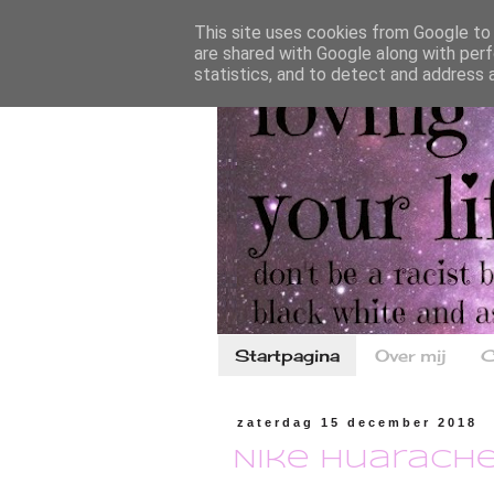
This site uses cookies from Google to d
are shared with Google along with perf
statistics, and to detect and address 
Startpagina
Over mij
C
zaterdag 15 december 2018
Nike Huarach