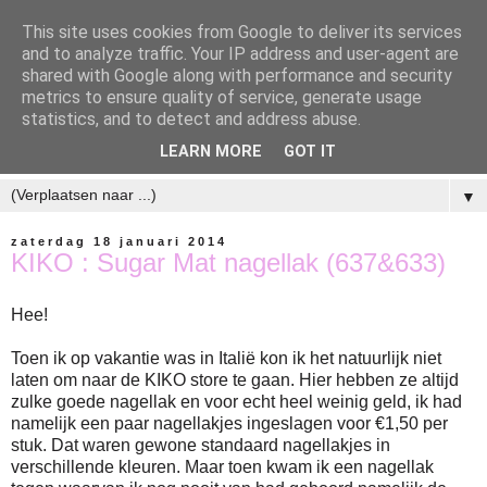
This site uses cookies from Google to deliver its services
and to analyze traffic. Your IP address and user-agent are
shared with Google along with performance and security
metrics to ensure quality of service, generate usage
statistics, and to detect and address abuse.
LEARN MORE
GOT IT
▼
zaterdag 18 januari 2014
KIKO : Sugar Mat nagellak (637&633)
Hee!
Toen ik op vakantie was in Italië kon ik het natuurlijk niet
laten om naar de KIKO store te gaan. Hier hebben ze altijd
zulke goede nagellak en voor echt heel weinig geld, ik had
namelijk een paar nagellakjes ingeslagen voor €1,50 per
stuk. Dat waren gewone standaard nagellakjes in
verschillende kleuren. Maar toen kwam ik een nagellak