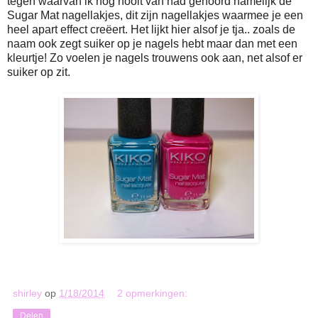
tegen waarvan ik nog nooit van had gehoord namelijk de
Sugar Mat nagellakjes, dit zijn nagellakjes waarmee je een
heel apart effect creëert. Het lijkt hier alsof je tja.. zoals de
naam ook zegt suiker op je nagels hebt maar dan met een
kleurtje! Zo voelen je nagels trouwens ook aan, net alsof er
suiker op zit.
shirley
op
1/18/2014
2 opmerkingen:
Delen