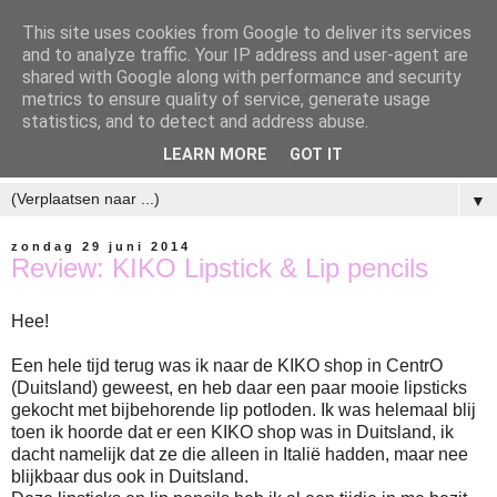
This site uses cookies from Google to deliver its services
and to analyze traffic. Your IP address and user-agent are
shared with Google along with performance and security
metrics to ensure quality of service, generate usage
statistics, and to detect and address abuse.
LEARN MORE
GOT IT
▼
zondag 29 juni 2014
Review: KIKO Lipstick & Lip pencils
Hee!
Een hele tijd terug was ik naar de KIKO shop in CentrO
(Duitsland) geweest, en heb daar een paar mooie lipsticks
gekocht met bijbehorende lip potloden. Ik was helemaal blij
toen ik hoorde dat er een KIKO shop was in Duitsland, ik
dacht namelijk dat ze die alleen in Italië hadden, maar nee
blijkbaar dus ook in Duitsland.