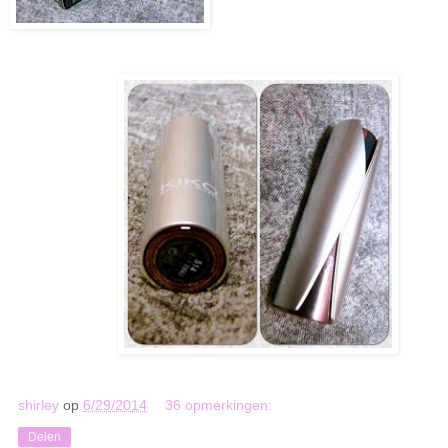
shirley
op
6/29/2014
36 opmerkingen:
Delen